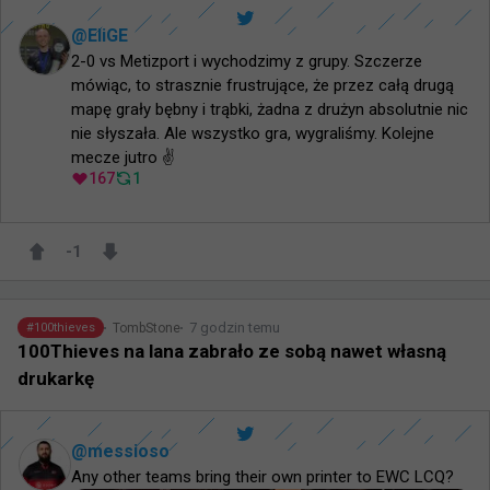
@
EliGE
2-0 vs Metizport i wychodzimy z grupy. Szczerze 
mówiąc, to strasznie frustrujące, że przez całą drugą 
mapę grały bębny i trąbki, żadna z drużyn absolutnie nic 
nie słyszała. Ale wszystko gra, wygraliśmy. Kolejne 
mecze jutro ✌️
167
1
-1
7 godzin temu
TombStone
#
100thieves
100Thieves na lana zabrało ze sobą nawet własną
drukarkę
@
messioso
Any other teams bring their own printer to EWC LCQ?