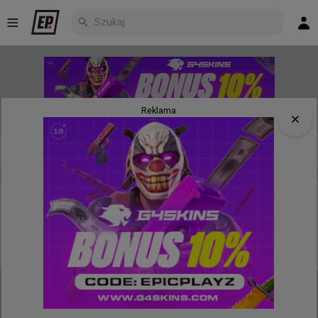
Reklama
Nowe
Najpopularniejsze
Poczekalnia
3 godziny temu
wojteq
#
easy
easy kończy projekt poszukiwania młodych talentów
oraz streamerską karierę. "Moje priorytety są dziś w
zupełnie innym miejscu"
@
inet_easy
Cześć.
