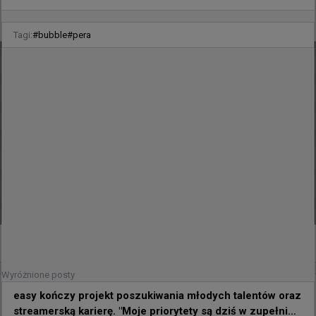
błyskawicznym spotkaniu zapewniła sobie dalszą
grę o EWC
Tagi:
#
bubble
#
pera
0
Wyróżnione posty
3 godziny temu
wojteq
#
EWC
easy kończy projekt poszukiwania młodych talentów oraz
levelONE 0:2 Phantom - Polacy w fazie play-in
streamerską karierę. "Moje priorytety są dziś w zupełnie