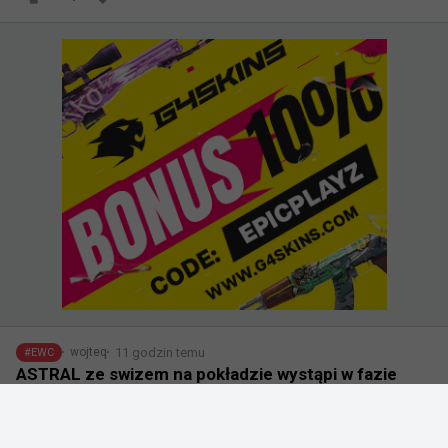
11 godzin temu
wojteq
#
EWC
ASTRAL ze swizem na pokładzie wystąpi w fazie
play-in kwalifikacji do EWC dzięki walkowerowi