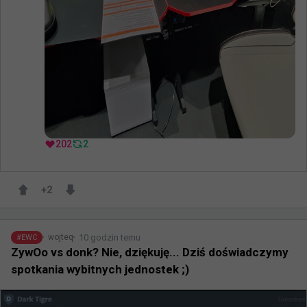
202
2
+
2
10 godzin temu
wojteq
#
EWC
ZywOo vs donk? Nie, dziękuję... Dziś doświadczymy
spotkania wybitnych jednostek ;)