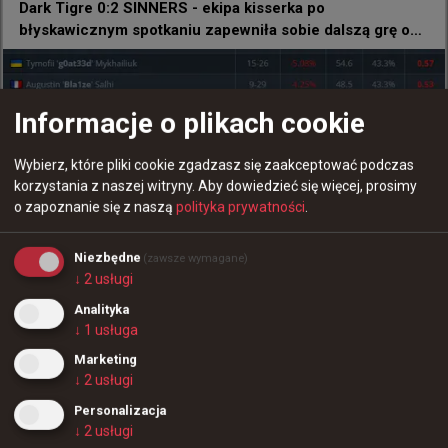
Dark Tigre 0:2 SINNERS - ekipa kisserka po
błyskawicznym spotkaniu zapewniła sobie dalszą grę o
EWC
Informacje o plikach cookie
Wybierz, które pliki cookie zgadzasz się zaakceptować podczas
korzystania z naszej witryny.
Aby dowiedzieć się więcej, prosimy
o zapoznanie się z naszą
polityka prywatności
.
0
levelONE 0:2 Phantom - Polacy w fazie play-in kwalifikacji
Niezbędne
(zawsze wymagane)
EWC
↓
2
usługi
Analityka
↓
1
usługa
36
0
Marketing
↓
2
usługi
+
3
Personalizacja
↓
2
usługi