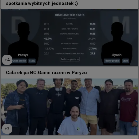
spotkania wybitnych jednostek ;)
@
HLTVorg
Kiedy turniej PUBG Mobile odbywa się tuż obok 
otwartych kwalifikacji w CS-a na EWC 🔊😲
+
4
Cała ekipa BC.Game razem w Paryżu
+
2