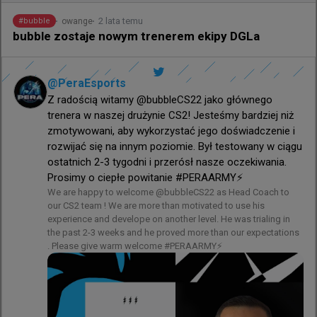
2 lata temu
owange
#
bubble
Zdecydowałem o zamknijęciu projektu GO GO CS:GO 
bubble zostaje nowym trenerem ekipy DGLa
oraz o stopniowym, wygaszaniu mojej aktywności 
streamingowej.

@
PeraEsports
Przez lata oddawałem internetowi, projektom i 
Z radością witamy @bubbleCS22 jako głównego 
społeczności cały swój czas, energię i zdrowie. 
trenera w naszej drużynie CS2! Jesteśmy bardziej niż 
Budowałem inicjatywy, dawałem szanse innym i 
zmotywowani, aby wykorzystać jego doświadczenie i 
starałem się ciągnąć ten wózek najlepiej, jak potrafiłem. 
rozwijać się na innym poziomie. Był testowany w ciągu 
W pewnym momencie trzeba jednak stanąć w prawdzie 
ostatnich 2-3 tygodni i przerósł nasze oczekiwania. 
przed samym sobą i zapytać: gdzie w tym wszystkim 
Prosimy o ciepłe powitanie #PERAARMY⚡️
jestem ja i moja rodzina?

We are happy to welcome @bubbleCS22 as Head Coach to 
our CS2 team ! We are more than motivated to use his 
Dotarłem do granicy, w której nie mam już chęci ani 
experience and develope on another level. He was trialing in 
potrzeby robienia czegokolwiek wbrew sobie czy na 
the past 2-3 weeks and he proved more than our expectations 
siłę dla osób trzecich. Wyciągam wtyczkę z projektów, 
. Please give warm welcome #PERAARMY⚡️
które zjadają mój czas i uwagę, bo moje priorytety są 
dziś w zupełnie innym miejscu. Muszę zadbać o siebie, 
o swoje zdrowie, spokój i najbliższych, którzy są dla 
mnie najważniejsi.
