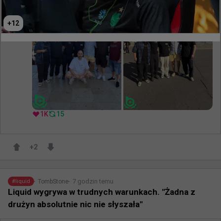
+
12
1K
15
+
2
7 godzin temu
TombStone
#
liquid
Liquid wygrywa w trudnych warunkach. "Żadna z
drużyn absolutnie nic nie słyszała"