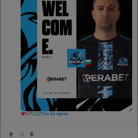
Dziękuję każdemu, kto przez te wszystkie lata szczerze 
ze mną był, wspierał moje inicjatywy i rozumiał, czym 
jest twarde, uczciwe podejście. Nie znikam z dnia na 
dzień po angielsku, ale tryb mojej obecności w sieci 
ulega całkowitej zmianie.

Mam nadzieję, że to rozumiecie. Czas dorosnąć do 
pewnych decyzji i postawić siebie i rodzinę na 
pierwszym miejscu.

Patryk "easy" Dzięcioł
671
10
+
15
57
2
Idź do wpisu
3 godziny temu
wojteq
#
EWC
Dark Tigre 0:2 SINNERS - ekipa kisserka po
-2