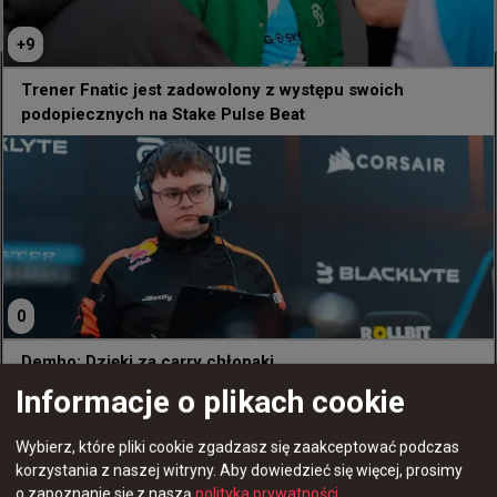
najlepszej "50"
+
9
Trener Fnatic jest zadowolony z występu swoich
podopiecznych na Stake Pulse Beat
0
Demho: Dzięki za carry chłopaki
Informacje o plikach cookie
Wybierz, które pliki cookie zgadzasz się zaakceptować podczas
korzystania z naszej witryny.
Aby dowiedzieć się więcej, prosimy
o zapoznanie się z naszą
polityka prywatności
.