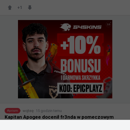
+
1
15 godzin temu
wojteq
#
prism
Kapitan Apogee docenił fr3nda w pomeczowym
wpisie