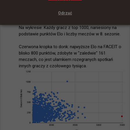
@
Aluminaticsgo
Odrzuć
donk to zupełnie inna liga.

Na wykresie: Każdy gracz z top 1000, naniesiony na 
podstawie punktów Elo i liczby meczów w 8. sezonie.

Czerwona kropka to donk: najwyższe Elo na FACEIT o 
blisko 800 punktów, zdobyte w "zaledwie" 161 
meczach, co jest ułamkiem rozegranych spotkań 
innych graczy z czołowego tysiąca.