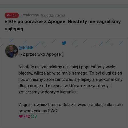
9 godzin temu
TombStone
#
elige
ElIGE po porażce z Apogee: Niestety nie zagraliśmy
najlepiej
@
EliGE
1-2 przeciwko Apogee ):

Niestety nie zagraliśmy najlepiej i popełniliśmy wiele 
błędów, wliczając w to mnie samego. To był długi dzień 
i powinniśmy zaprezentować się lepiej, ale pokonaliśmy 
długą drogę od miejsca, w którym zaczynaliśmy i 
zmierzamy w dobrym kierunku.

Zagrali również bardzo dobrze, więc gratulacje dla nich i 
powodzenia na EWC!
742
3