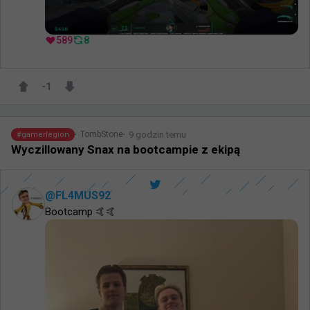
589
8
-1
9 godzin temu
TombStone
#
gamerlegion
Wyczillowany Snax na bootcampie z ekipą
@
FL4MUS92
Bootcamp 🤙🤙