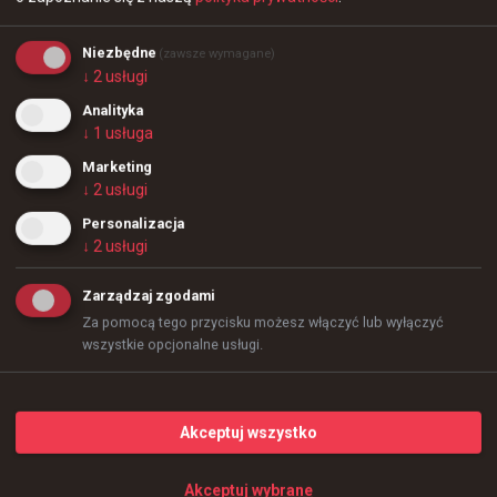
+
3
Niezbędne
(zawsze wymagane)
+
7
↓
2
usługi
Analityka
↓
1
usługa
Marketing
↓
2
usługi
Personalizacja
↓
2
usługi
Zarządzaj zgodami
Za pomocą tego przycisku możesz włączyć lub wyłączyć
wszystkie opcjonalne usługi.
9 godzin temu
TombStone
#
donk
Akceptuj wszystko
donk smurfuje na FACEIT. Konkurencja bez szans
Akceptuj wybrane