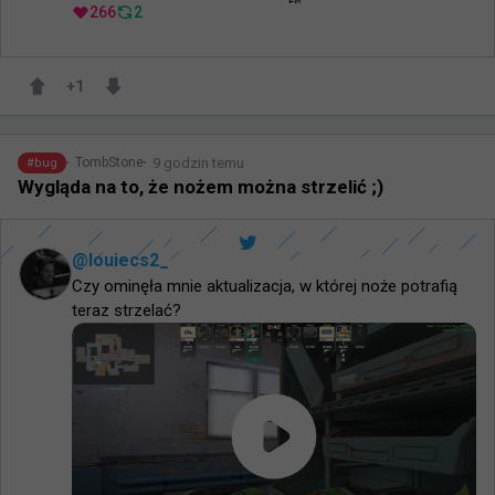
266
2
+
1
9 godzin temu
TombStone
#
bug
Wygląda na to, że nożem można strzelić ;)
@
louiecs2_
Czy ominęła mnie aktualizacja, w której noże potrafią 
teraz strzelać?