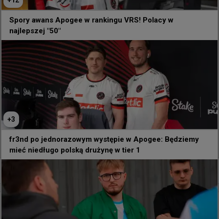
+
12
Spory awans Apogee w rankingu VRS! Polacy w
Nasze ambicje sięgają znacznie wyżej, a każdy mecz 
najlepszej "50"
ma znaczenie. To nie takie zakończenie, jakiego 
chcieliśmy. Wiemy, że mieliśmy grę pod kontrolą, ale na 
tym poziomie decydują detale, a Liquid potrafiło je lepiej 
wykorzystać.

Teraz od nas zależy, aby dopracować każdy 
najmniejszy detal, poprawić szczegóły techniczne i w 
pełni przygotować się na Paryż. Przed nami mnóstwo 
pracy. Do zobaczenia w kwalifikacjach do Esports 
+
3
World Cup.
103
2
fr3nd po jednorazowym występie w Apogee: Będziemy
mieć niedługo polską drużynę w tier 1
0
9 godzin temu
TombStone
#
Apogee
Spory awans Apogee w rankingu VRS! Polacy w