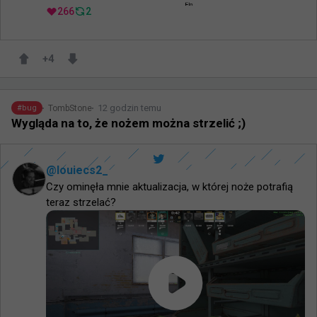
266
2
+
4
12 godzin temu
TombStone
#
bug
Wygląda na to, że nożem można strzelić ;)
@
louiecs2_
Czy ominęła mnie aktualizacja, w której noże potrafią 
teraz strzelać?