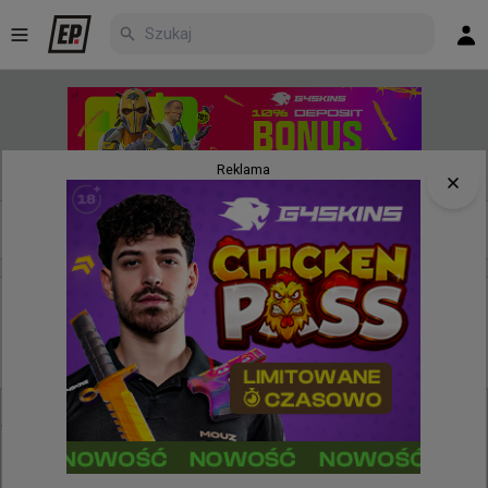
Reklama
Nowe
Najpopularniejsze
Poczekalnia
2 godziny temu
TombStone
#
fr3nd
SPUNJ napracował się, żeby jeszcze raz pokazać
fraga fr3nda
@
SPUNJ