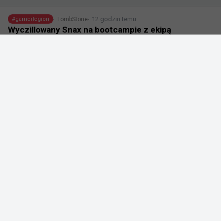
12 godzin temu
TombStone
#
gamerlegion
Wyczillowany Snax na bootcampie z ekipą
@
FL4MUS92
Bootcamp 🤙🤙