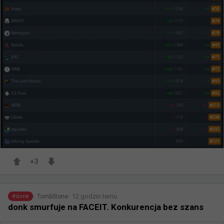
+
3
12 godzin temu
TombStone
#
donk
donk smurfuje na FACEIT. Konkurencja bez szans