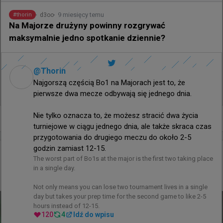
9 miesięcy temu
d3oo
#
thorin
Na Majorze drużyny powinny rozgrywać
maksymalnie jedno spotkanie dziennie?
@
Thorin
Najgorszą częścią Bo1 na Majorach jest to, że 
944
31
pierwsze dwa mecze odbywają się jednego dnia.

Nie tylko oznacza to, że możesz stracić dwa życia 
+
2
turniejowe w ciągu jednego dnia, ale także skraca czas 
przygotowania do drugiego meczu do około 2-5 
godzin zamiast 12-15.
2 godziny temu
TombStone
#
tarik
The worst part of Bo1s at the major is the first two taking place 
tarik szybko przetestował możliwość rozmowy z
in a single day.

rywalami w przerwie meczu FACEIT
Not only means you can lose two tournament lives in a single 
day but takes your prep time for the second game to like 2-5 
hours instead of 12-15.
120
4
Idź do wpisu