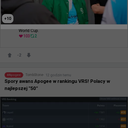
Teraz od nas zależy, aby dopracować każdy 
najmniejszy detal, poprawić szczegóły techniczne i w 
pełni przygotować się na Paryż. Przed nami mnóstwo 
+
10
pracy. Do zobaczenia w kwalifikacjach do Esports 
World Cup.
103
2
-2
12 godzin temu
TombStone
#
Apogee
Spory awans Apogee w rankingu VRS! Polacy w
najlepszej "50"