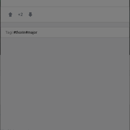
+
2
Tagi:
#
thorin
#
major
0
3 godziny temu
wojteq
#
liquid
Liquid nie pojawi się w najbliższym czasie na wielu
znaczących turniejach
@
statsmeister1
Team Liquid NIE otrzymało bezpośredniego 
zaproszenia z rankingu VRS na sześć kolejnych 