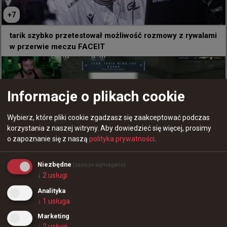
​Jeszcze raz dziękujemy Seba za pomoc naszej 
drużynie ❤️

+
7
tarik szybko przetestował możliwość rozmowy z rywalami
​Kwalifikacje Ostatniej Szansy zaczynają się jutro 🔥
w przerwie meczu FACEIT
85
1
+
2
Informacje o plikach cookie
Wybierz, które pliki cookie zgadzasz się zaakceptować podczas
korzystania z naszej witryny.
Aby dowiedzieć się więcej, prosimy
0
o zapoznanie się z naszą
polityka prywatności
.
Kapitan Apogee docenił fr3nda w pomeczowym wpisie
Niezbędne
(zawsze wymagane)
↓
2
usługi
Analityka
↓
1
usługa
Marketing
↓
2
usługi