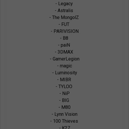
- Legacy 

- Astralis 

- The MongolZ 

- FUT 

- PARIVISION

- B8 

- paiN 

- 3DMAX 

- GamerLegion

- magic

- Luminosity

- MIBR 

- TYLOO 

- NiP

- BIG 

- M80

- Lynn Vision

- 100 Thieves 

- K27
