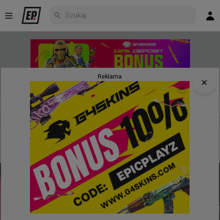
Reklama
Nowe
Najpopularniejsze
Poczekalnia
5 godzin temu
TombStone
#
EWC
Poznaliśmy grupy EWC