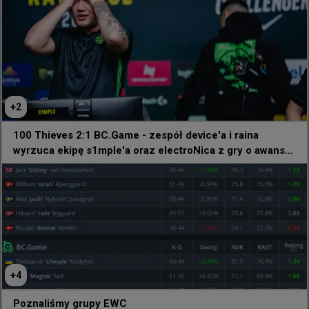
@
HLTVorg
"Napisałem do @Twistzz na Instagramie z pytaniem, 
czy możemy użyć jego nazwiska jako nazwy naszej 
drużyny. Nie odpowiedział" 😢

Mimo to Team Vandulken tariksora oddał hołd 
+
2
swojemu idolowi i przywdział te świetne koszulki na 
otwartych kwalifikacjach EWC
100 Thieves 2:1 BC.Game - zespół device'a i raina
wyrzuca ekipę s1mple'a oraz electroNica z gry o awans
na EWC!
+
4
Poznaliśmy grupy EWC