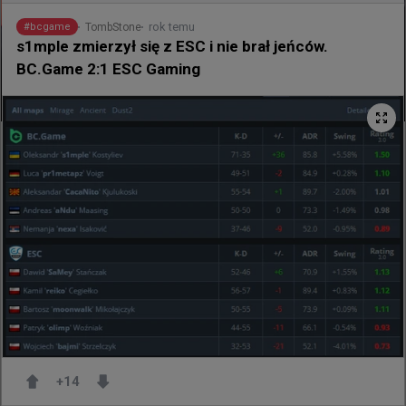
rok temu
TombStone
#
bcgame
s1mple zmierzył się z ESC i nie brał jeńców.
BC.Game 2:1 ESC Gaming
Poznaliśmy grupy EWC
Grupa A

TEAM SPIRIT

AURORA GAMING

G2 ESPORTS

GAMERLEGION

LUMINOSITY

M80

BIG

JIJIEHAO

Grupa B

TEAM FALCONS

+
14
LEGACY
