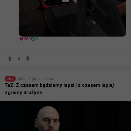
260
5
0
7 godzin temu
d3oo
#
taz
TaZ: Z czasem będziemy lepsi i z czasem lepiej
zgramy drużynę