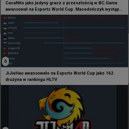
CacaNito jako jedyny gracz z przeszłością w BC.Game
awansował na Esports World Cup. Macedończyk wystąpi
na turnieju w barwach JiJieHao
0
7 godzin temu
d3oo
0
#
JiJieHao
JiJieHao awansowało na Esports World Cup jako
JiJieHao awansowało na Esports World Cup jako 162.
162. drużyna w rankingu HLTV
drużyna w rankingu HLTV