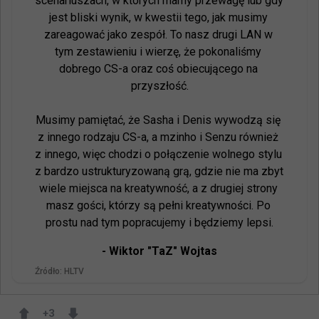
scenariuszach, w których mamy przewagę lub gdy 
jest bliski wynik, w kwestii tego, jak musimy 
zareagować jako zespół. To nasz drugi LAN w 
tym zestawieniu i wierzę, że pokonaliśmy 
dobrego CS-a oraz coś obiecującego na 
przyszłość.

Musimy pamiętać, że Sasha i Denis wywodzą się 
z innego rodzaju CS-a, a mzinho i Senzu również 
z innego, więc chodzi o połączenie wolnego stylu 
z bardzo ustrukturyzowaną grą, gdzie nie ma zbyt 
wiele miejsca na kreatywność, a z drugiej strony 
masz gości, którzy są pełni kreatywności. Po 
prostu nad tym popracujemy i będziemy lepsi.
- 
Wiktor "TaZ" Wojtas
Źródło:
HLTV
+
3