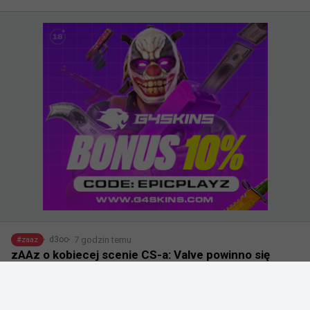
7 godzin temu
d3oo
#
zaaz
zAAz o kobiecej scenie CS-a: Valve powinno się
wstydzić