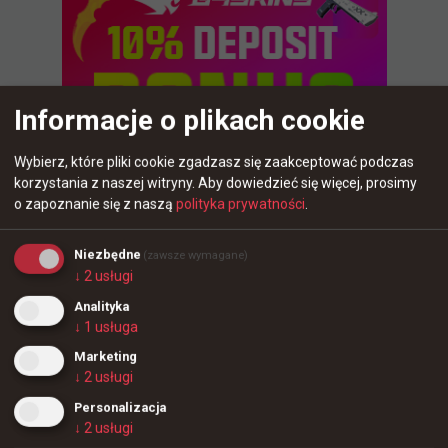
Informacje o plikach cookie
Wybierz, które pliki cookie zgadzasz się zaakceptować podczas
korzystania z naszej witryny.
Aby dowiedzieć się więcej, prosimy
o zapoznanie się z naszą
polityka prywatności
.
Niezbędne
(zawsze wymagane)
↓
2
usługi
7 godzin temu
d3oo
#
EWC
Wszystkie drużyny, które zagrają na Esports World
Analityka
Cup
↓
1
usługa
Marketing
↓
2
usługi
Personalizacja
↓
2
usługi