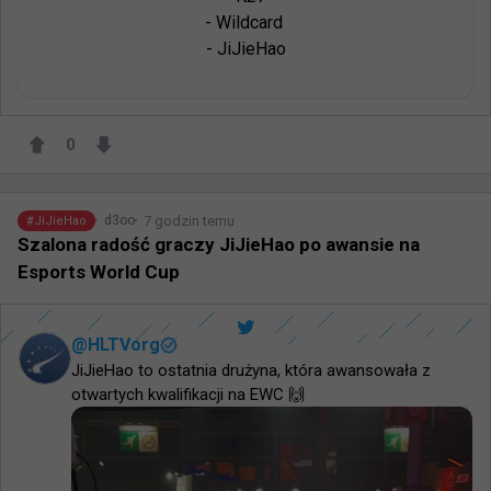
- Wildcard 

- JiJieHao
0
7 godzin temu
d3oo
#
JiJieHao
Szalona radość graczy JiJieHao po awansie na
Esports World Cup
@
HLTVorg
JiJieHao to ostatnia drużyna, która awansowała z 
otwartych kwalifikacji na EWC 🙌