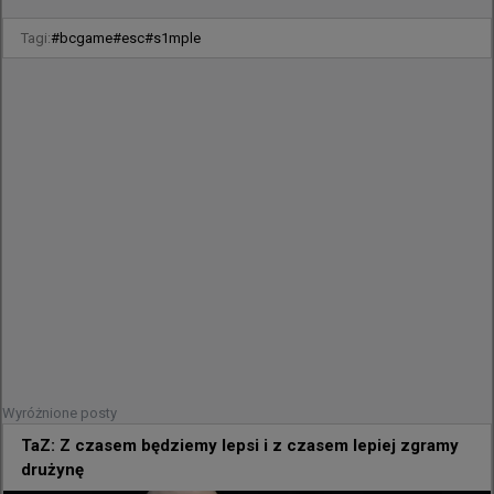
BB TEAM

ASTRALIS

Tagi:
#
bcgame
#
esc
#
s1mple
MIBR.LOS

FAZE CLAN

NINJAS IN PYJAMAS ESTAR

K27 ESPORTS

Grupa C

TEAM VITALITY

MOUZ

FUT ESPORTS

B8 ESPORTS

PARIVISION

TYLOO

LYNN VISION

100 THIEVES

Wyróżnione posty
TaZ: Z czasem będziemy lepsi i z czasem lepiej zgramy
Grupa D

drużynę
NATUS VINCERE
