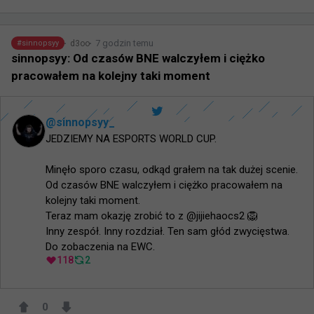
7 godzin temu
d3oo
#
sinnopsyy
sinnopsyy: Od czasów BNE walczyłem i ciężko
pracowałem na kolejny taki moment
@
sinnopsyy_
JEDZIEMY NA ESPORTS WORLD CUP. 

Minęło sporo czasu, odkąd grałem na tak dużej scenie. 
Od czasów BNE walczyłem i ciężko pracowałem na 
kolejny taki moment.

Teraz mam okazję zrobić to z @jijiehaocs2 🦁

Inny zespół. Inny rozdział. Ten sam głód zwycięstwa.

Do zobaczenia na EWC.
118
2
0